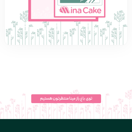
توی باغ راز مینا منتظرتون هستیم