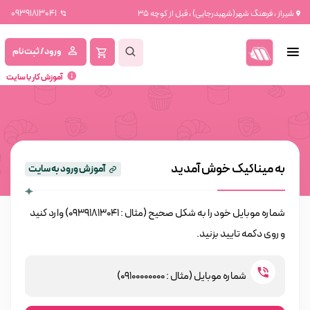
09391813041
شیراز ، فرهنگ شهر(شهیدرجایی) ، قبل از کوچه 35
ورود / ثبت نام
آموزش کار با سایت
به میناکیک خوش آمدید
آموزش ورود به سایت
شماره موبایل خود را به شکل صحیح (مثال : 09391813041) وارد کنید
و روی دکمه تایید بزنید.