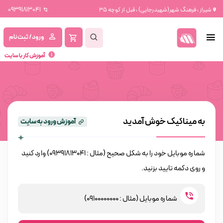
09391813041
شیراز ، فرهنگ شهر(شهیدرجایی) ، قبل از کوچه 35
ورود / ثبت نام
آموزش کار با سایت
به میناکیک خوش آمدید
آموزش ورود به سایت
شماره موبایل خود را به شکل صحیح (مثال : 09391813041) وارد کنید
و روی دکمه تایید بزنید.