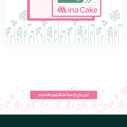
توی باغ راز مینا منتظرتون هستیم