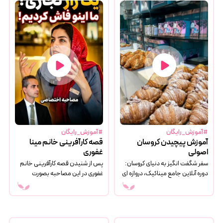
#آموزش_رایگان
#آموزش_رایگان
آموزش پیچیدن کروسان
قصه کارآفرینی خانم مینا
اصولی
غفوری
سفر شگفت انگیز به دنیای کروسان:
پس از شنیدن قصه کارآفرینی خانم
دوره آنلاین جامع میناکیک، دروازه ای
غفوری در این مصاحبه بصورت
به سوی حرفه ای شدن!
تکنیکال مسیر موفقیت ایشان بررسی
و در مورد آن گفتگو میشود.