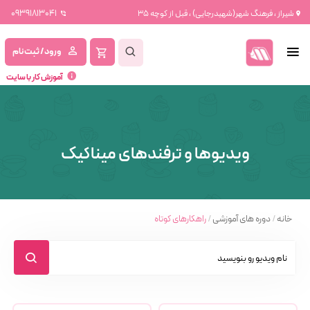
09391813041
شیراز ، فرهنگ شهر(شهیدرجایی) ، قبل از کوچه 35
ورود / ثبت نام
آموزش کار با سایت
ویدیوها و ترفندهای میناکیک
خانه
/
دوره های آموزشی
/
راهکارهای کوتاه