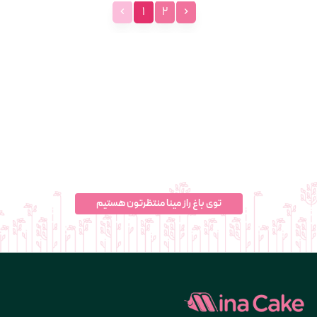
1
2
توی باغ راز مینا منتظرتون هستیم