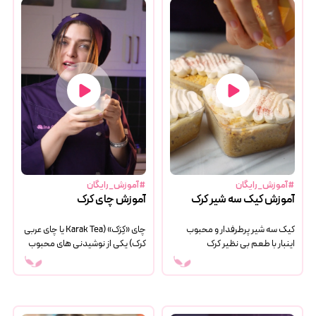
#آموزش_رایگان
#آموزش_رایگان
آموزش کیک سه شیر کرک
آموزش چای کرک
کیک سه شیر پرطرفدار و محبوب
چای «کِرَک» (Karak Tea یا چای عربی
اینبار با طعم بی نظیر کرک
کرک) یکی از نوشیدنی های محبوب
در میان کشورهای حوزه خلیج فارس،