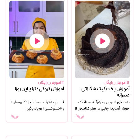
#آموزش_رایگان
#آموزش_رایگان
آموزش پخت کیک شکلاتی
آموزش کروکی ؛ ترندِ این روزا
عصرانه
به دنیای شیرین و پردرآمد میناکیک
قـــــرارِ یه ترکیب جذاب از«کــروسان»
خوش آمدید؛ جایی که هنر قنادی را از
و «کــــوکــــی» رو یاد بگیری
صفر تا صد یاد می گیرید و آن را به یک
کسب وکار خانگی سودآور تبدیل می
کنید!