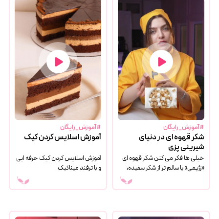
#آموزش_رایگان
#آموزش_رایگان
شکر قهوه ای در دنیای
آموزش اسلایس کردن کیک
شیرینی پزی
خیلی ها فکر می کنن شکر قهوه ای
آموزش اسلایس کردن کیک حرفه ایی
«رژیمی» یا سالم تر از شکر سفیده،
و با ترفند میناکیک
ولی واقعیت کمی متفاوت هست.
بذار دقیق و ساده برات توضیح بدم :