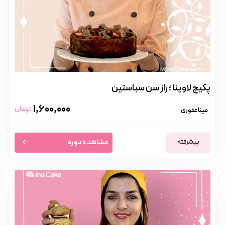
پکیج لاوینا ؛ راز سن سباستین
1,600,000
تومان
مینا غفوری
پیشرفته
مشاهده دوره