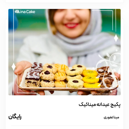
پکیج عیدانه میناکیک
رایگان
مینا غفوری