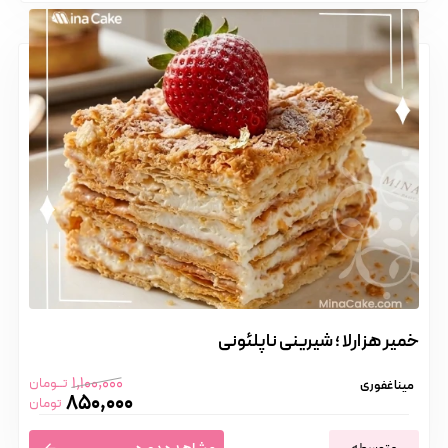
خمیر هزارلا ؛ شیرینی ناپلئونی
1,100,000
تــومان
مینا غفوری
850,000
تومان