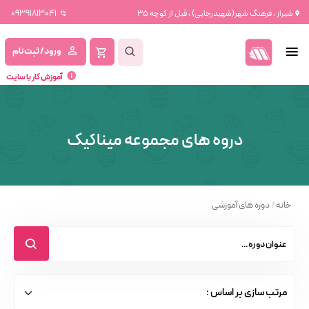
09391813041
شیراز ، فرهنگ شهر(شهیدرجایی) ، قبل از کوچه 35
ورود / ثبت نام
آموزش کار با سایت
دروه های مجموعه میناکیک
خانه
/
دوره های آموزشی