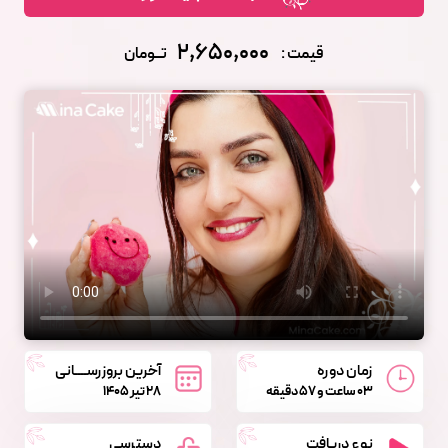
2,650,000
قیمت :
تــومان
زمان دوره
آخرین بروزرســــانی
03 ساعت و 57 دقیقه
28 تیر 1405
نوع دریافت
دسترسی