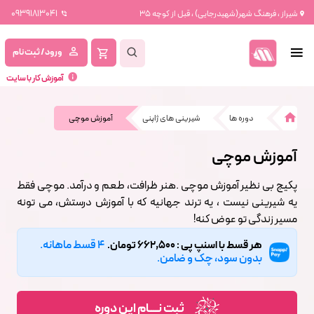
09391813041
شیراز ، فرهنگ شهر(شهیدرجایی) ، قبل از کوچه 35
ورود / ثبت نام
آموزش کار با سایت
دوره ها
شیرینی های ژاپنی
آموزش موچی
آموزش موچی
پکیج بی نظیر آموزش موچی .هنر ظرافت، طعم و درآمد. موچی فقط
یه شیرینی نیست ، یه ترند جهانیه که با آموزش درستش، می تونه
مسیر زندگی تو عوض کنه!
4 قسط ماهانه.
هر قسط با اسنپ پی : 662,500 تومان.
بدون سود، چک و ضامن.
ثبت نــــام این دوره