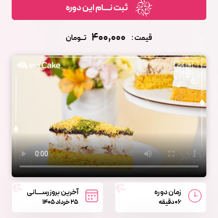
ثبت نــــام این دوره
400,000
قیمت :
تــومان
زمان دوره
آخرین بروزرســــانی
06 دقیقه
25 خرداد 1405