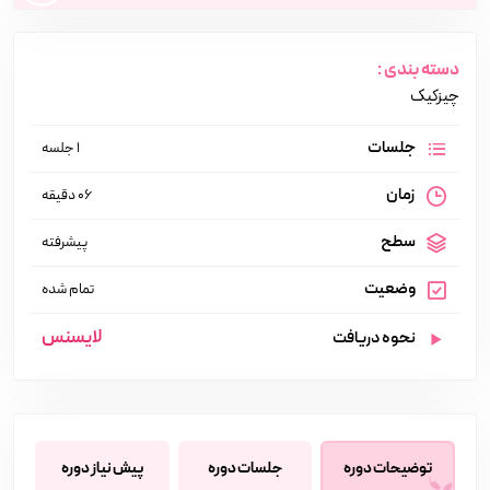
دسته بندی :
چیزکیک
جلسات
1 جلسه
زمان
06 دقیقه
سطح
پیشرفته
وضعیت
تمام شده
لایسنس
نحوه دریافت
توضیحات دوره
جلسات دوره
پیش نیاز دوره