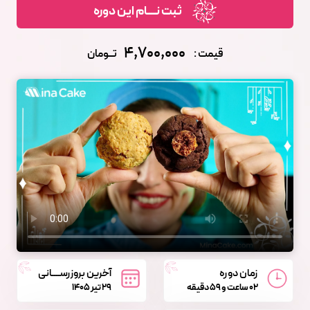
ثبت نــــام این دوره
4,700,000
قیمت :
تــومان
زمان دوره
آخرین بروزرســــانی
02 ساعت و 59 دقیقه
29 تیر 1405