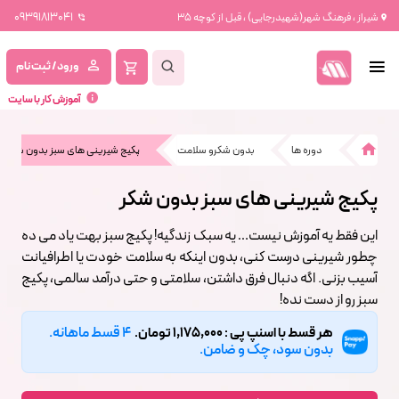
09391813041
شیراز ، فرهنگ شهر(شهیدرجایی) ، قبل از کوچه 35
ورود / ثبت نام
آموزش کار با سایت
دوره ها
بدون شکرو سلامت
پکیج شیرینی های سبز بدون شکر
پکیج شیرینی های سبز بدون شکر
این فقط یه آموزش نیست… یه سبک زندگیه! پکیج سبز بهت یاد می ده
چطور شیرینی درست کنی، بدون اینکه به سلامت خودت یا اطرافیانت
آسیب بزنی. اگه دنبال فرق داشتن، سلامتی و حتی درآمد سالمی، پکیج
سبز رو از دست نده!
4 قسط ماهانه.
هر قسط با اسنپ پی : 1,175,000 تومان.
بدون سود، چک و ضامن.